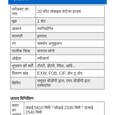
प्रोडक्ट का
20 फीट मोबाइल कंटेनर हाउस
नाम
मूक
1 सेट
आकार
स्वनिर्धारित
सामग्री
इस्पात
रंग
समर्थन अनुकूलन
प्रतीक चिन्ह
कस्टम लोगो
ओईएम
स्वीकार्य
भुगतान की शर्तें
टी/टी, डी/पी, पेपैल, आदि ..
वितरण खंड
EXW, FOB, CIF, डोर टू डोर
समुद्र डीडीपी द्वारा, एयर डीडीपी द्वारा
शिपिंग
एक्सप्रेस
उत्पाद विनिर्देशन
बाहर
लंबाई 5810 मिमी * चौड़ाई 2330 मिमी * ऊंचाई
का
2540 मिमी
आकार